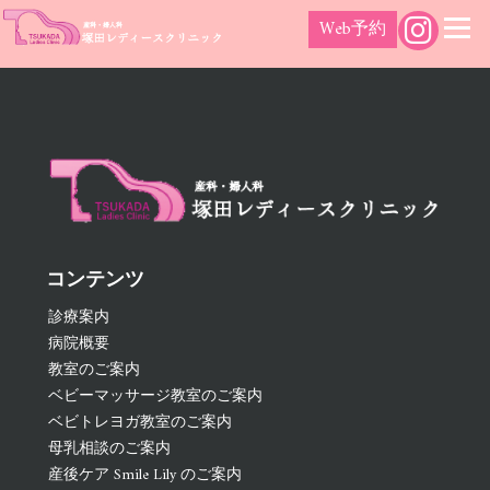
Skip
Web予約
ホーム
»
採用募集
to
content
塚田レディースクリニック
岐阜県瑞浪市の婦人科・産科専門レディースクリニックです。
妊娠検診、胎児超音波診断、更年期障害、月経異常、不妊、人
口妊娠中絶、その他婦人科疾患、不妊の相談など、どんな小さ
な悩みでもご相談ください。
コンテンツ
診療案内
病院概要
教室のご案内
ベビーマッサージ教室のご案内
ベビトレヨガ教室のご案内
母乳相談のご案内
産後ケア Smile Lily のご案内