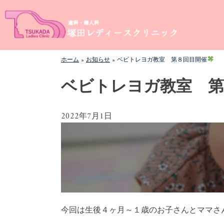
Skip
塚田レディースクリニック
岐阜県瑞浪市の婦人科・産科専門レディースクリニック
to
です。妊娠検診、胎児超音波診断、更年期障害、月経異
content
常、不妊、人口妊娠中絶、その他婦人科疾患、不妊の相
談など、どんな小さな悩みでもご相談ください。
ホーム
»
お知らせ
»
ベビトレヨガ教室 第８回目開催
ベビトレヨガ教室 第
2022年7月1日
今回は生後４ヶ月～１歳のお子さんとママさ