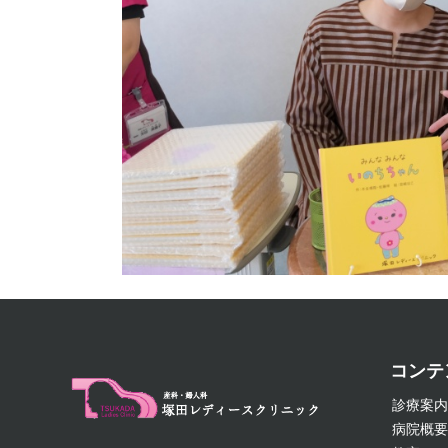
投
稿
コンテ
ナ
診療案
ビ
病院概