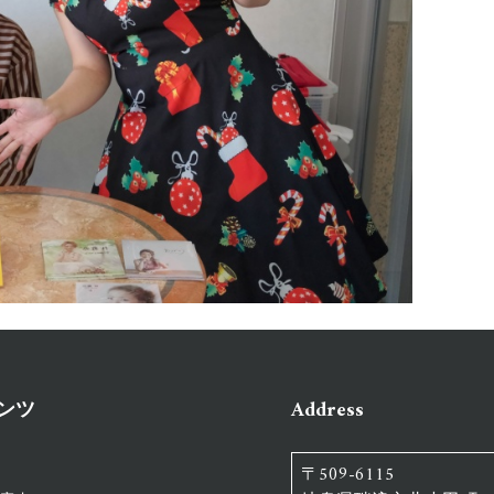
ンツ
Address
内
〒509-6115
要