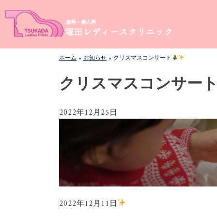
Skip
塚田レディースクリニック
岐阜県瑞浪市の婦人科・産科専門レディースクリニック
to
です。妊娠検診、胎児超音波診断、更年期障害、月経異
content
常、不妊、人口妊娠中絶、その他婦人科疾患、不妊の相
談など、どんな小さな悩みでもご相談ください。
ホーム
»
お知らせ
»
クリスマスコンサート
クリスマスコンサー
2022年12月25日
2022年12月11日